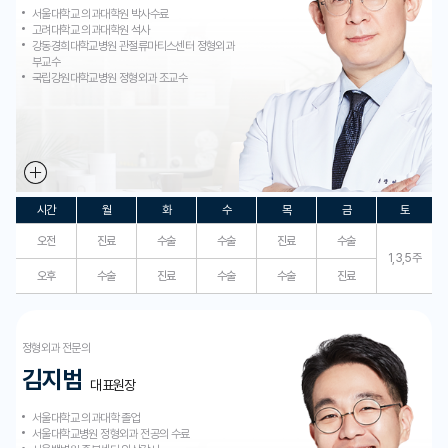
서울대학교 의과대학원 박사수료
고려대학교 의과대학원 석사
강동경희대학교병원 관절류마티스센터 정형외과
부교수
국립강원대학교병원 정형외과 조교수
시간
월
화
수
목
금
토
오전
진료
수술
수술
진료
수술
1,3,5주
오후
수술
진료
수술
수술
진료
정형외과 전문의
김지범
대표원장
서울대학교 의과대학 졸업
서울대학교병원 정형외과 전공의 수료