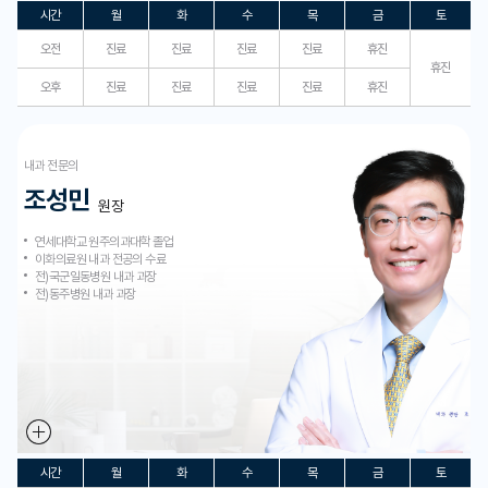
시간
월
화
수
목
금
토
오전
진료
진료
진료
진료
휴진
휴진
오후
진료
진료
진료
진료
휴진
내과 전문의
조성민
원장
연세대학교 원주의과대학 졸업
이화의료원 내과 전공의 수료
전)국군일동병원 내과 과장
전)동주병원 내과 과장
시간
월
화
수
목
금
토