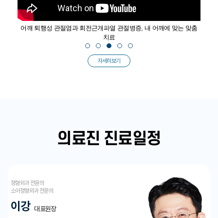
와
어깨 퇴행성 관절염과 회전근개파열 관절병증, 내 어깨에 맞는 맞춤
뼈
치료
자세히보기
의료진 진료일정
정형외과 전문의
소아정형외과 전문의
이강
대표원장