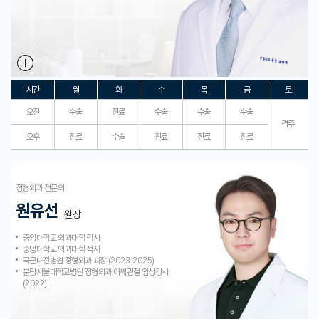
시간
월
화
수
목
금
토
오전
수술
진료
수술
수술
수술
격주
오후
진료
수술
진료
진료
진료
정형외과 전문의
원유선
원장
중앙대학교 의과대학 학사
중앙대학교 의과대학 석사
국군대전병원 정형외과 과장 (2023-2025)
분당서울대학교병원 정형외과 어깨관절 임상강사
(2022)