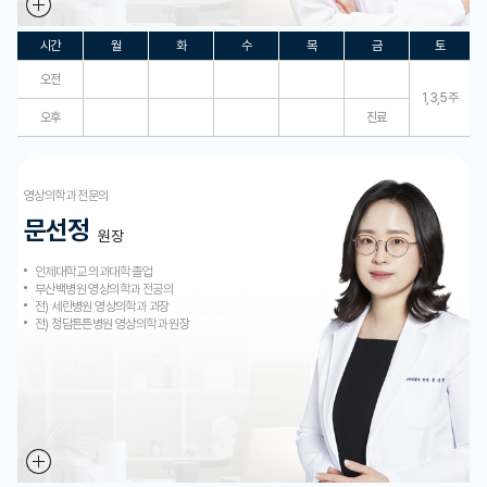
시간
월
화
수
목
금
토
오전
1,3,5주
오후
진료
영상의학과 전문의
문선정
원장
인제대학교 의과대학 졸업​
부산백병원 영상의학과 전공의
전) 세란병원 영상의학과 과장​
전) 청담튼튼병원 영상의학과 원장