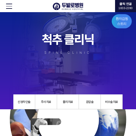
클릭 연결
1833-2280
환자감동
스토리
척추 클리닉
SPINE CLINIC
신경차단술
주사치료
물리치료
감압술
비수술치료