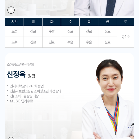
시간
월
화
수
목
금
토
오전
진료
수술
진료
진료
진료
2,4주
오후
진료
진료
수술
수술
진료
소아청소년과 전문의
신정욱
원장
연세대학교 의과대학 졸업
신촌세브란스병원 소아청소년과 전공의
전) 소화아동병원 과장
MUSC 단기수료