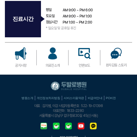
평일
AM
9:00 ~
PM
6:00
토요일
AM
9:00 ~
PM
1:00​
진료시간
점심시간
PM
1:00 ~
PM
2:00​
* 일요일 및 공휴일 휴진
환자감동 스토리
공지사항
의료진소개
언론보도
병원소개
개인정보처리방침
서비스이용약관
비급여안내
PC버전
대표 : 김지범, 이강 사업자등록번호 : 522-19-01398
대표전화 : 1833-2280
서울특별시 강남구 압구정로30길 45(신사동)