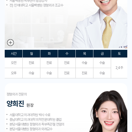
서울백병원 족부센터 임상강사
전) 인제대학교 서울백병원 정형외과 조교수
시간
월
화
수
목
금
토
오전
진료
진료
진료
수술
수술
2,4주
오후
수술
수술
진료
진료
수술
정형외과 전문의
양희진
원장
서울대학교 의과대학원 박사 수료
충남대학교 의과대학 의학전문대학원 졸업
분당서울대병원 정형외과 족부족관절 전임의
분당서울대병원 정형외과 외래교수