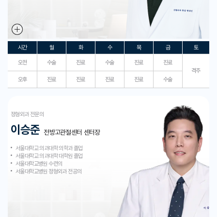
시간
월
화
수
목
금
토
오전
수술
진료
수술
진료
진료
격주
오후
진료
진료
진료
진료
수술
정형외과 전문의
이승준
전방고관절센터 센터장
서울대학교 의과대학 의학과 졸업
서울대학교 의과대학 대학원 졸업
서울대학교병원 수련의
서울대학교병원 정형외과 전공의