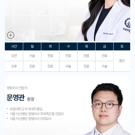
시간
월
화
수
목
금
토
오전
수술
진료
진료
진료
진료
휴진
오후
진료
진료
수술
진료
수술
정형외과 전문의
문영관
원장
원광대학교 의과대학 졸업
서울 아산병원 정형외과 족부족관절 전임의
서울 아산병원 정형외과 외래교수