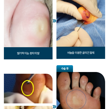
바늘을 이용한 굴곡건 절제
발가락 티눈 환자의 발
수술 후