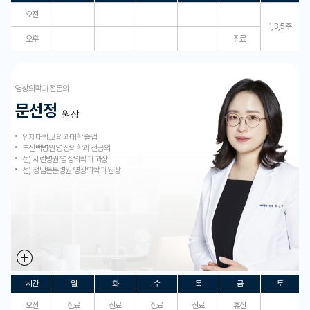
오전
1,3,5주
오후
진료
영상의학과 전문의
문선정
원장
인제대학교 의과대학 졸업​
부산백병원 영상의학과 전공의
전) 세란병원 영상의학과 과장​
전) 청담튼튼병원 영상의학과 원장
시간
월
화
수
목
금
토
오전
진료
진료
진료
진료
휴진