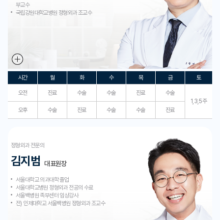
부교수
국립강원대학교병원 정형외과 조교수
시간
월
화
수
목
금
토
오전
진료
수술
수술
진료
수술
1,3,5주
오후
수술
진료
수술
수술
진료
정형외과 전문의
김지범
대표원장
서울대학교 의과대학 졸업
서울대학교병원 정형외과 전공의 수료
서울백병원 족부센터 임상강사
전) 인제대학교 서울백병원 정형외과 조교수