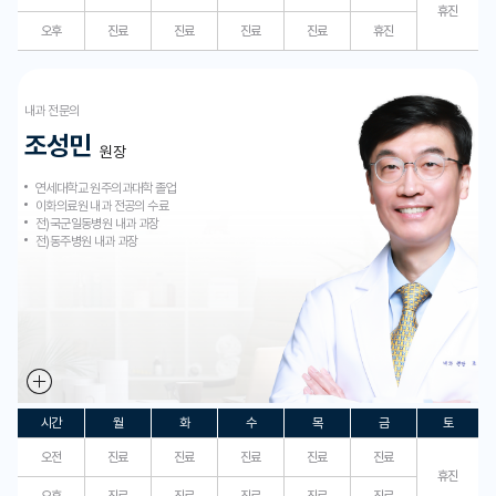
휴진
오후
진료
진료
진료
진료
휴진
내과 전문의
조성민
원장
연세대학교 원주의과대학 졸업
이화의료원 내과 전공의 수료
전)국군일동병원 내과 과장
전)동주병원 내과 과장
시간
월
화
수
목
금
토
오전
진료
진료
진료
진료
진료
휴진
오후
진료
진료
진료
진료
진료