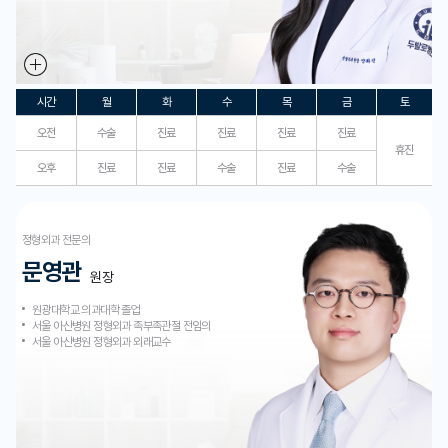
시간
월
화
수
목
금
토
오전
수술
진료
진료
진료
진료
휴진
오후
진료
진료
수술
진료
수술
정형외과 전문의
문영관
원장
원광대학교 의과대학 졸업
서울 아산병원 정형외과 족부족관절 전임의
서울 아산병원 정형외과 외래교수