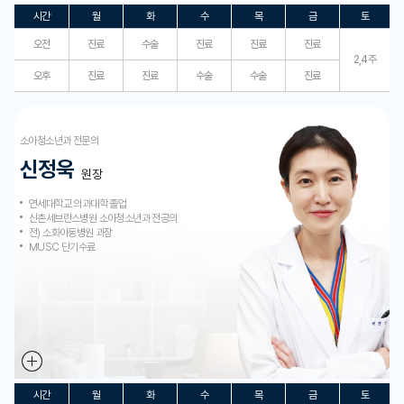
시간
월
화
수
목
금
토
오전
진료
수술
진료
진료
진료
2,4주
오후
진료
진료
수술
수술
진료
소아청소년과 전문의
신정욱
원장
연세대학교 의과대학 졸업
신촌세브란스병원 소아청소년과 전공의
전) 소화아동병원 과장
MUSC 단기수료
시간
월
화
수
목
금
토