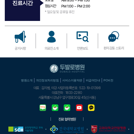
AM
9:00 ~
PM
1:00​
진료시간
점심시간
PM
1:00 ~
PM
2:00​
* 일요일 및 공휴일 휴진
환자감동 스토리
공지사항
의료진소개
언론보도
병원소개
개인정보처리방침
서비스이용약관
비급여안내
PC버전
대표 : 김지범, 이강 사업자등록번호 : 522-19-01398
대표전화 : 1833-2280
서울특별시 강남구 압구정로30길 45(신사동)
진료 협력병원