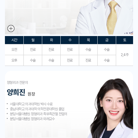
시간
월
화
수
목
금
토
오전
진료
진료
진료
수술
수술
2,4주
오후
수술
수술
진료
진료
수술
정형외과 전문의
양희진
원장
서울대학교 의과대학원 박사 수료
충남대학교 의과대학 의학전문대학원 졸업
분당서울대병원 정형외과 족부족관절 전임의
분당서울대병원 정형외과 외래교수