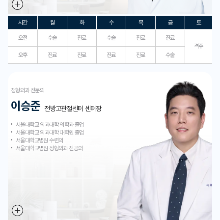
시간
월
화
수
목
금
토
오전
수술
진료
수술
진료
진료
격주
오후
진료
진료
진료
진료
수술
정형외과 전문의
이승준
전방고관절센터 센터장
서울대학교 의과대학 의학과 졸업
서울대학교 의과대학 대학원 졸업
서울대학교병원 수련의
서울대학교병원 정형외과 전공의