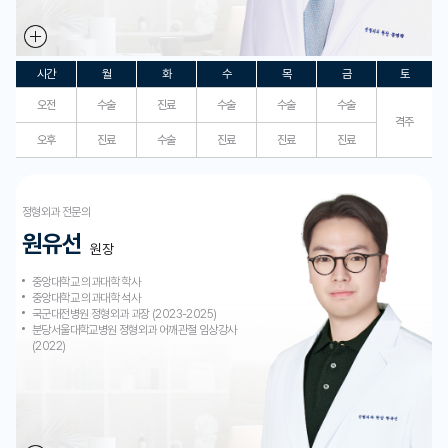
시간
월
화
수
목
금
토
오전
수술
진료
수술
수술
수술
격주
오후
진료
수술
진료
진료
진료
정형외과 전문의
원유선
원장
중앙대학교 의과대학 학사
중앙대학교 의과대학 석사
국군대전병원 정형외과 과장 (2023-2025)
분당서울대학교병원 정형외과 어깨관절 임상강사
(2022)