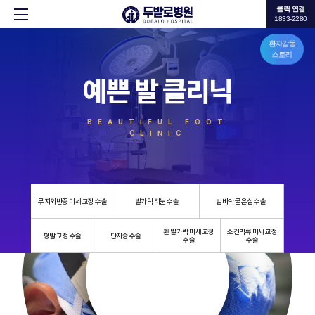
클릭 연결
1833-2280
환자감동
스토리
예쁜 발 클리닉
BEAUTIFUL FOOT
CLINIC
무지외반증 미세 교정 수술
발가락 티눈 수술
발바닥 굳은살 수술
휜 발가락 미세 교정
소건막류 미세 교정
평발 교정 수술
단지증 수술
수술
수술