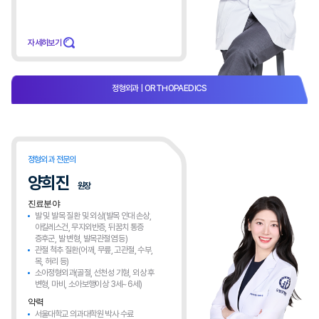
자세히보기
정형외과
| ORTHOPAEDICS​
정형외과 전문의
양희진
원장
진료분야
발 및 발목 질환 및 외상(발목 인대 손상,
아킬레스건, 무지외반증, 뒤꿈치 통증
증후군, 발 변형, 발목관절염 등)
관절 척추 질환(어깨, 무릎, 고관절, 수부,
목, 허리 등)
소아정형외과(골절, 선천성 기형, 외상 후
변형, 마비, 소아보행이상 3세~6세)
약력
서울대학교 의과대학원 박사 수료