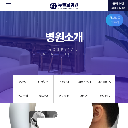
클릭 연결
1833-2280
환자감동
스토리
병원소개
HOSPITAL
INTRODUCTION
인사말
비전/미션
진료안내
의료진 소개
병원 둘러보기
오시는 길
공지사항
연구활동
언론보도
두발로TV