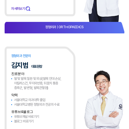
자세히보기
정형외과
| ORTHOPAEDICS​
정형외과 전문의
김지범
대표원장
진료분야
발 및 발목 질환 및 외상(발목 인대 손상,
아킬레스건, 무지외반증, 뒤꿈치 통증
증후군, 발 변형, 발목관절염)
약력
서울대학교 의과대학 졸업
서울대학교병원 정형외과 전공의 수료
유튜브&블로그
유튜브채널 바로가기
블로그 바로가기