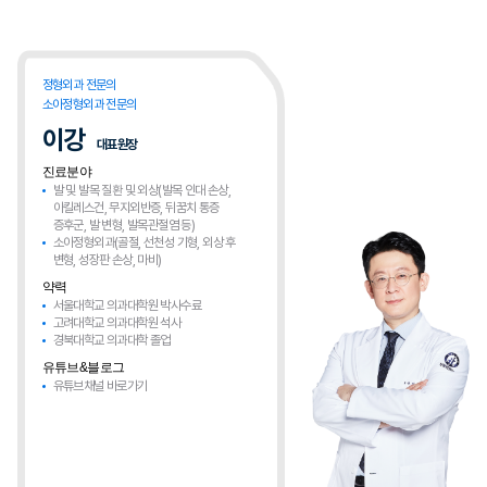
정형외과 전문의
소아정형외과 전문의
이강
대표원장
진료분야
발 및 발목 질환 및 외상(발목 인대 손상,
아킬레스건, 무지외반증, 뒤꿈치 통증
증후군, 발 변형, 발목관절염 등)
소아정형외과(골절, 선천성 기형, 외상 후
변형, 성장판 손상, 마비)
약력
서울대학교 의과대학원 박사수료
고려대학교 의과대학원 석사
경북대학교 의과대학 졸업
유튜브&블로그
유튜브채널 바로가기