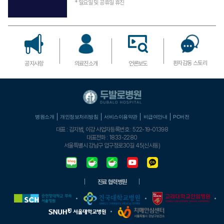
* 일요일 및 공휴일 휴진
환자감동 스토리
공지사항
의료진소개
언론보도
병원소개
개인정보처리방침
서비스이용약관
비급여안내
PC버전
대표 : 김지범, 이강 사업자등록번호 : 522-19-01398
대표전화 : 1833-2280
서울특별시 강남구 압구정로30길 45(신사동)
진료 협력병원