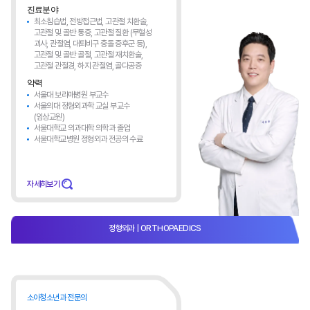
진료분야
최소침습법, 전방접근법, 고관절 치환술,
고관절 및 골반 통증, 고관절 질환 (무혈성
괴사, 관절염, 대퇴비구 충돌 증후군 등),
고관절 및 골반 골절, 고관절 재치환술,
고관절 관절경, 하지 관절염, 골다공증
약력
서울대 보라매병원 부교수
서울의대 정형외과학 교실 부교수
(임상교원)
서울대학교 의과대학 의학과 졸업
서울대학교병원 정형외과 전공의 수료
자세히보기
정형외과
| ORTHOPAEDICS​
소아청소년과 전문의