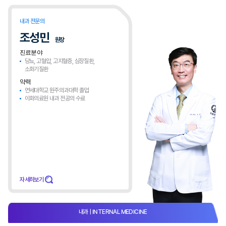
내과 전문의
조성민
원장
진료분야
당뇨, 고혈압, 고지혈증, 심장질환,
소화기질환
약력
연세대학교 원주의과대학 졸업
이화의료원 내과 전공의 수료
자세히보기
내과
| INTERNAL MEDICINE