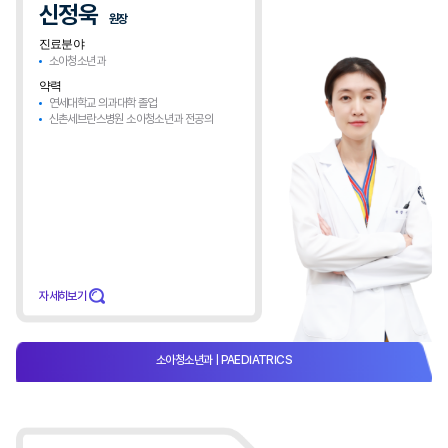
신정욱
원장
진료분야
소아청소년과
약력
연세대학교 의과대학 졸업
신촌세브란스병원 소아청소년과 전공의
자세히보기
소아청소년과
| PAEDIATRICS