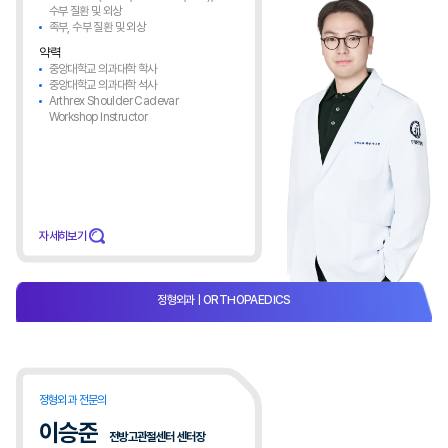
수부 질환 및 외상
족부, 수부 질환 및 외상
약력
중앙대학교 의과대학 학사
중앙대학교 의과대학 석사
Arthrex Shoulder Cadevar
Workshop Instructor
자세히보기
정형외과
| ORTHOPAEDICS​
정형외과 전문의
이승준
전방고관절센터 센터장