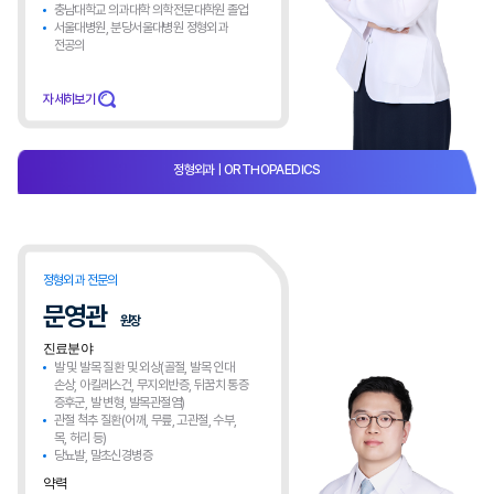
충남대학교 의과대학 의학전문대학원 졸업
서울대병원, 분당서울대병원 정형외과
전공의
자세히보기
정형외과
| ORTHOPAEDICS​
정형외과 전문의
문영관
원장
진료분야
발 및 발목 질환 및 외상(골절, 발목 인대
손상, 아킬레스건, 무지외반증, 뒤꿈치 통증
증후군, 발 변형, 발목관절염)
관절 척추 질환(어깨, 무릎, 고관절, 수부,
목, 허리 등)
당뇨발, 말초신경병증
약력