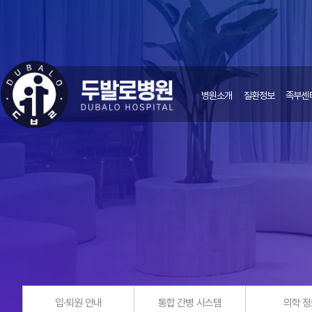
병원소개
질환정보
족부센
입·퇴원 안내
통합 간병 시스템
의학 정