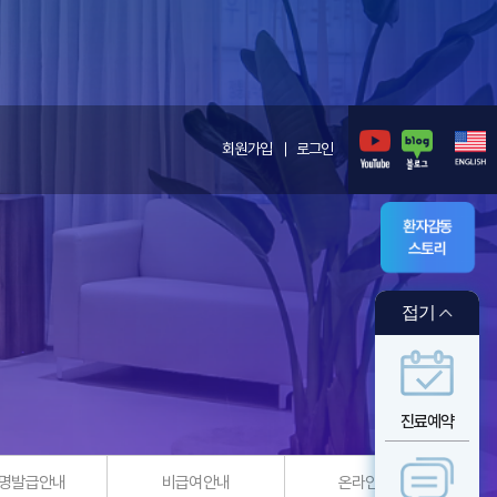
회원가입
로그인
환자감동
스토리
접기
진료예약
명발급안내
비급여안내
온라인 예약