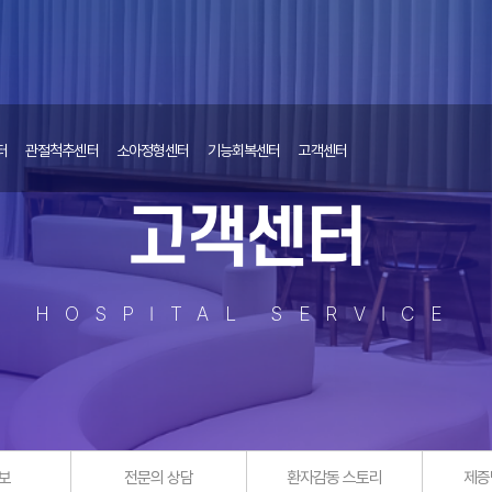
터
관절척추센터
소아정형센터
기능회복센터
고객센터
고객센터
HOSPITAL SERVICE
보
전문의 상담
환자감동 스토리
제증