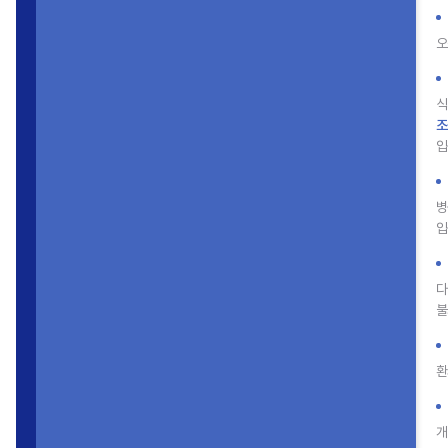
오
식
조
입
병
입
다
불
환
개