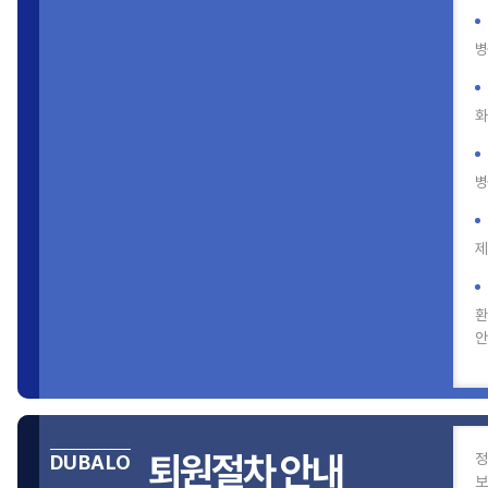
병
화
병
제
환
안
퇴원절차 안내
정
DUBALO
보