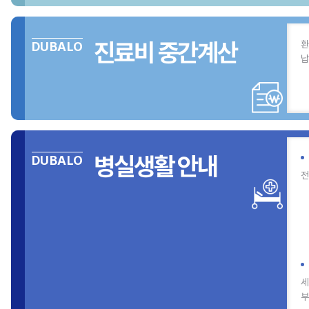
진료비 중간계산
환
DUBALO
납
병실생활 안내
DUBALO
전
세
부