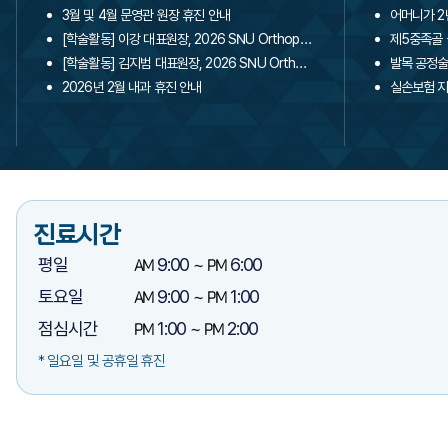
3월 및 4월 문영관 원장 휴진 안내
어머니가 2
[학술활동] 이강 대표원장, 2026 SNU Orthopaedic Update 학회 초청 강연 및 발표
제5중족골 
[학술활동] 김지범 대표원장, 2026 SNU Orthopaedic Update 학회 초청 강연 및 발표
발목 공정술
2026년 2월 내과 휴진 안내
실손보험 지
진료시간
평일
AM
9:00 ~
PM
6:00
토요일
AM
9:00 ~
PM
1:00​
점심시간
PM
1:00 ~
PM
2:00​
* 일요일 및 공휴일 휴진