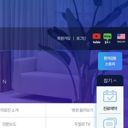
회원가입
로그인
환자감동
스토리
접기
ON
진료예약
의료진 소개
병원 둘러보기
언론보도
두발로TV