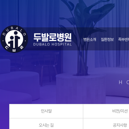
병원소개
질환정보
족부센
H
인사말
비전/미션
오시는 길
공지사항