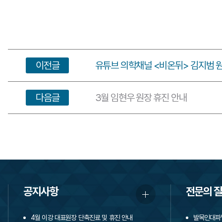
이전글
유튜브 의학채널 <비온뒤> 김지범 원
다음글
3월 임현우 원장 휴진 안내
공지사항
전문의 
4월 이강 대표원장 단축진료 및 휴진 안내
발목인대파