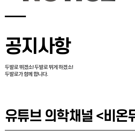
공지사항
두발로 뛰겠소! 두발로 뛰게 하겠소!
두발로가 함께 합니다.
유튜브 의학채널 <비온뒤>